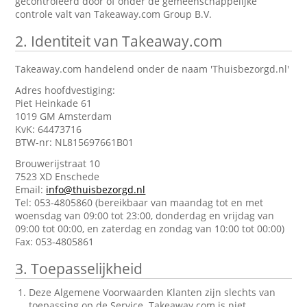
gecontroleerd door of onder de gemeenschappelijke
controle valt van Takeaway.com Group B.V.
2.
Identiteit van Takeaway.com
Takeaway.com handelend onder de naam 'Thuisbezorgd.nl'
Adres hoofdvestiging:
Piet Heinkade 61
1019 GM Amsterdam
KvK: 64473716
BTW-nr: NL815697661B01
Brouwerijstraat 10
7523 XD Enschede
Email:
info@thuisbezorgd.nl
Tel: 053-4805860 (bereikbaar van maandag tot en met
woensdag van 09:00 tot 23:00, donderdag en vrijdag van
09:00 tot 00:00, en zaterdag en zondag van 10:00 tot 00:00)
Fax: 053-4805861
3.
Toepasselijkheid
Deze Algemene Voorwaarden Klanten zijn slechts van
toepassing op de Service. Takeaway.com is niet