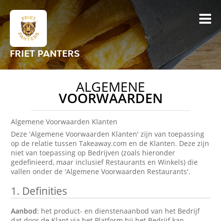
FRIET PANTERS
ALGEMENE
VOORWAARDEN
Algemene Voorwaarden Klanten
Deze 'Algemene Voorwaarden Klanten' zijn van toepassing
op de relatie tussen Takeaway.com en de Klanten. Deze zijn
niet van toepassing op Bedrijven (zoals hieronder
gedefinieerd, maar inclusief Restaurants en Winkels) die
vallen onder de 'Algemene Voorwaarden Restaurants'.
1.
Definities
Aanbod
: het product- en dienstenaanbod van het Bedrijf
dat door de Klant via het Platform bij het Bedrijf kan