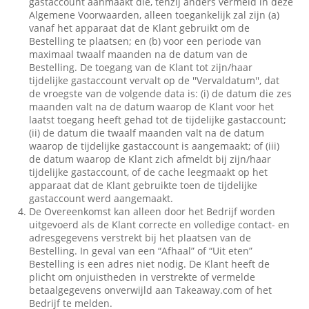
gastaccount aanmaakt die, tenzij anders vermeld in deze
Algemene Voorwaarden, alleen toegankelijk zal zijn (a)
vanaf het apparaat dat de Klant gebruikt om de
Bestelling te plaatsen; en (b) voor een periode van
maximaal twaalf maanden na de datum van de
Bestelling. De toegang van de Klant tot zijn/haar
tijdelijke gastaccount vervalt op de ''Vervaldatum'', dat
de vroegste van de volgende data is: (i) de datum die zes
maanden valt na de datum waarop de Klant voor het
laatst toegang heeft gehad tot de tijdelijke gastaccount;
(ii) de datum die twaalf maanden valt na de datum
waarop de tijdelijke gastaccount is aangemaakt; of (iii)
de datum waarop de Klant zich afmeldt bij zijn/haar
tijdelijke gastaccount, of de cache leegmaakt op het
apparaat dat de Klant gebruikte toen de tijdelijke
gastaccount werd aangemaakt.
De Overeenkomst kan alleen door het Bedrijf worden
uitgevoerd als de Klant correcte en volledige contact- en
adresgegevens verstrekt bij het plaatsen van de
Bestelling. In geval van een “Afhaal” of “Uit eten”
Bestelling is een adres niet nodig. De Klant heeft de
plicht om onjuistheden in verstrekte of vermelde
betaalgegevens onverwijld aan Takeaway.com of het
Bedrijf te melden.