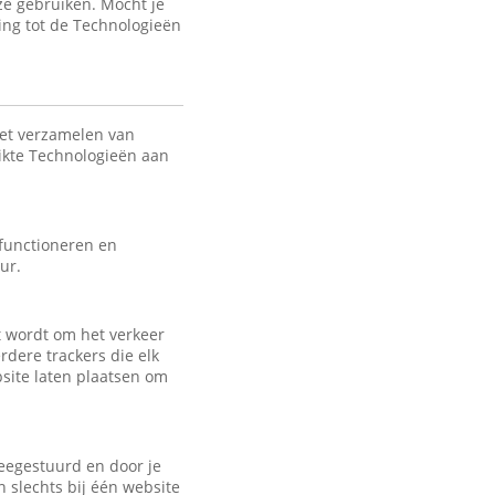
ze gebruiken. Mocht je
ing tot de Technologieën
het verzamelen van
uikte Technologieën aan
 functioneren en
ur.
kt wordt om het verkeer
rdere trackers die elk
bsite laten plaatsen om
eegestuurd en door je
 slechts bij één website