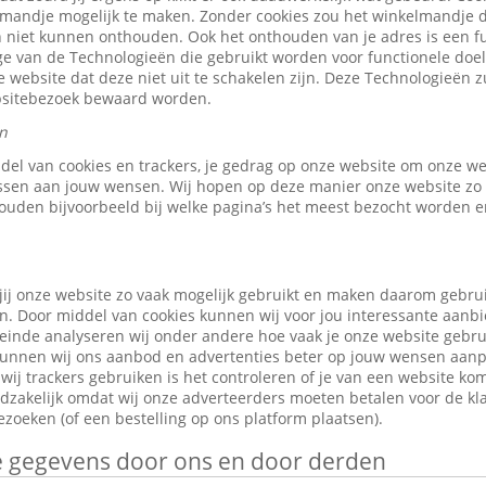
elmandje mogelijk te maken. Zonder cookies zou het winkelmandje 
 niet kunnen onthouden. Ook het onthouden van je adres is een fu
e van de Technologieën die gebruikt worden voor functionele doele
 website dat deze niet uit te schakelen zijn. Deze Technologieën z
ebsitebezoek bewaard worden.
n
ddel van cookies en trackers, je gedrag op onze website om onze w
ssen aan jouw wensen. Wij hopen op deze manier onze website zo 
ouden bijvoorbeeld bij welke pagina’s het meest bezocht worden en
jij onze website zo vaak mogelijk gebruikt en maken daarom gebru
n. Door middel van cookies kunnen wij voor jou interessante aanb
leinde analyseren wij onder andere hoe vaak je onze website gebr
o kunnen wij ons aanbod en advertenties beter op jouw wensen aan
ij trackers gebruiken is het controleren of je van een website ko
odzakelijk omdat wij onze adverteerders moeten betalen voor de kl
zoeken (of een bestelling op ons platform plaatsen).
je gegevens door ons en door derden