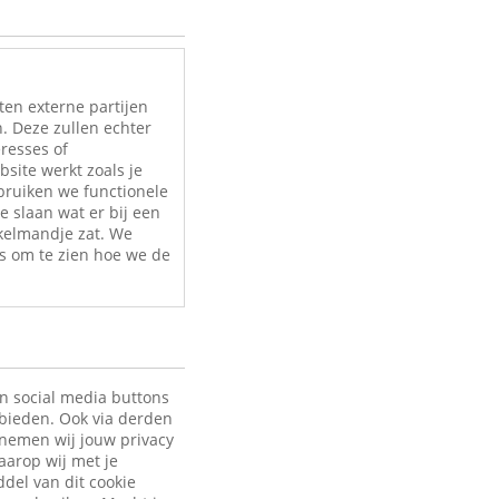
ten externe partijen
. Deze zullen echter
eresses of
site werkt zoals je
bruiken we functionele
e slaan wat er bij een
nkelmandje zat. We
s om te zien hoe we de
en social media buttons
 bieden. Ook via derden
 nemen wij jouw privacy
aarop wij met je
ddel van dit cookie