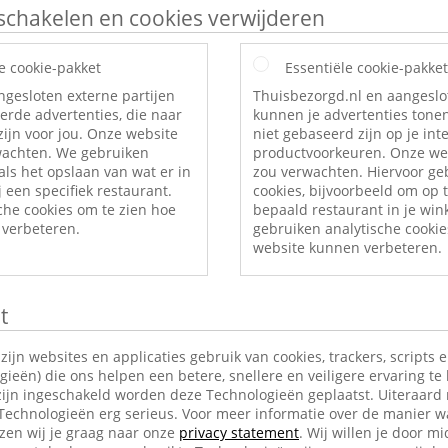
itschakelen en cookies verwijderen
e cookie-pakket
Essentiële cookie-pakket
ngesloten externe partijen
Thuisbezorgd.nl en aangeslo
erde advertenties, die naar
kunnen je advertenties tonen
ijn voor jou. Onze website
niet gebaseerd zijn op je int
rwachten. We gebruiken
productvoorkeuren. Onze web
als het opslaan van wat er in
zou verwachten. Hiervoor ge
 een specifiek restaurant.
cookies, bijvoorbeeld om op t
che cookies om te zien hoe
bepaald restaurant in je wi
verbeteren.
gebruiken analytische cookie
website kunnen verbeteren.
t
jn websites en applicaties gebruik van cookies, trackers, scripts 
ieën) die ons helpen een betere, snellere en veiligere ervaring te
ijn ingeschakeld worden deze Technologieën geplaatst. Uiteraard
 Technologieën erg serieus. Voor meer informatie over de manier w
en wij je graag naar onze
privacy statement
. Wij willen je door mi