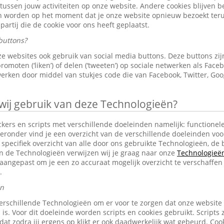
 tussen jouw activiteiten op onze website. Andere cookies blijven 
en worden op het moment dat je onze website opnieuw bezoekt ter
partij die de cookie voor ons heeft geplaatst.
buttons?
e websites ook gebruik van social media buttons. Deze buttons z
omoten (‘liken’) of delen (‘tweeten’) op sociale netwerken als Faceb
erken door middel van stukjes code die van Facebook, Twitter, Goo
j gebruik van deze Technologieën?
ckers en scripts met verschillende doeleinden namelijk: functionele
eronder vind je een overzicht van de verschillende doeleinden voo
specifiek overzicht van alle door ons gebruikte Technologieën, d
an de Technologieën verwijzen wij je graag naar onze
Technologieën 
aangepast om je een zo accuraat mogelijk overzicht te verschaffen
.
en
erschillende Technologieën om er voor te zorgen dat onze website
 is. Voor dit doeleinde worden scripts en cookies gebruikt. Scripts 
n dat zodra jij ergens op klikt er ook daadwerkelijk wat gebeurd. C