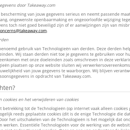
 gegevens door Takeaway.com
bescherming van jouw gegevens serieus en neemt passende maat
gang, ongewenste openbaarmaking en ongeoorloofde wijziging tegen 
ens toch niet goed beveiligd zijn of er aanwijzingen zijn van misb
-concerns@takeaway.com
.
rden
benoemd gebruik van Technologieën van derden. Deze derden help
inden. Wij staan derden niet toe je gegevens te gebruiken voor h
reenkomen met onze doeleinden zoals omschreven in deze verklari
ieën plaatsen op onze website sluiten wij verwerkersovereenkom
ouwelijkheid van jouw gegevens te waarborgen. Wij blijven verantw
rsoonsgegevens in opdracht van Takeaway.com.
chten?
n cookies en het verwijderen van cookies
t betrekking tot de Technologieën (op internet vaak alleen cookies
gelijk reeds geplaatste cookies (dit is de enige Technologie die d
 Door het uitschakelen van de Technologieën is het mogelijk dat o
len werken. Essentiële Technologieën voor de werking van de websi