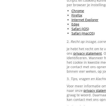
scripts en cookies) kunn
per browser je instellin
Chrome
Firefox
Internet Explorer
Edge
Safari (iOS)
Safari (macOS)
2.
Recht op inzage, corr
Je hebt het recht om te 
ons
privacy statement
. 
identificeren. Wanneer 
het cookie in kwestie me
je contact met ons opn
binnen vier weken, op j
3.
Tips, vragen en klacht
Voor meer informatie om
naar onze
privacy state
graag te woord. Daarnaas
kan contact met ons op