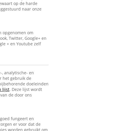
bewaart op de harde
uggestuurd naar onze
ijn opgenomen om
ook, Twitter, Google+ en
gle + en Youtube zelf
-, analytische- en
r het gebruik de
e bijbehorende doeleinden
lijst
. Deze lijst wordt
 van de door ons
 goed fungeert en
zorgen er voor dat de
ookies worden gebruikt om