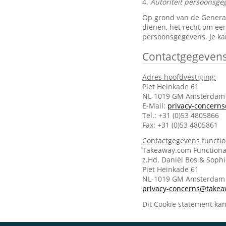
4.
Autoriteit persoonsge
Op grond van de General 
dienen, het recht om een
persoonsgegevens. Je ka
Contactgegeven
Adres hoofdvestiging:
Piet Heinkade 61
NL-1019 GM Amsterdam
E-Mail:
privacy-concern
Tel.: +31 (0)53 4805866
Fax: +31 (0)53 4805861
Contactgegevens functi
Takeaway.com Functiona
z.Hd. Daniël Bos & Soph
Piet Heinkade 61
NL-1019 GM Amsterda
privacy-concerns@take
Dit Cookie statement ka