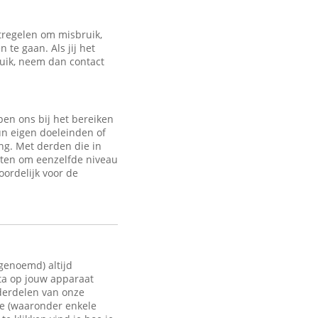
regelen om misbruik,
te gaan. Als jij het
ruik, neem dan contact
en ons bij het bereiken
un eigen doeleinden of
ng. Met derden die in
sten om eenzelfde niveau
oordelijk voor de
 genoemd) altijd
ata op jouw apparaat
nderdelen van onze
te (waaronder enkele