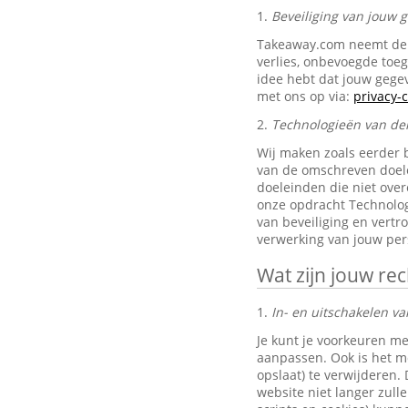
1.
Beveiliging van jouw
Takeaway.com neemt de 
verlies, onbevoegde toe
idee hebt dat jouw gegev
met ons op via:
privacy
2.
Technologieën van de
Wij maken zoals eerder 
van de omschreven doele
doeleinden die niet ove
onze opdracht Technolog
van beveiliging en vertr
verwerking van jouw pe
Wat zijn jouw re
1.
In- en uitschakelen va
Je kunt je voorkeuren me
aanpassen. Ook is het mo
opslaat) te verwijderen.
website niet langer zul