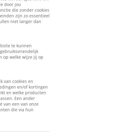
de door jou
nctie die zonder cookies
inden zijn zo essentieel
ullen niet langer dan
ebsite te kunnen
gebruiksvriendelijk
 op welke wijze jij op
ik van cookies en
iedingen en/of kortingen
uikt en welke producten
passen. Een ander
mt van een van onze
anten die via hun