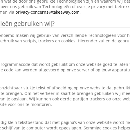
en wat de door ons gebruikte Technologieën zijn en waarom wij de
over ons gebruik van Technologieën of over je privacy met betrekk
emen via
privacy-concerns@takeaway.com
.
ieën gebruiken wij?
enoemd maken wij gebruik van verschillende Technologieën voor 
ebruik van scripts, trackers en cookies. Hieronder zullen de gebr
e programmacode dat wordt gebruikt om onze website goed te laten
eze code kan worden uitgevoerd op onze server of op jouw apparatu
, onzichtbaar stukje tekst of afbeelding op onze website dat gebrui
 te brengen. Om het verkeer in kaart te brengen gebruiken wij mee
an je opslaan. Wij kunnen ook derde partijen trackers op onze we
ite voor ons te monitoren.
udig klein tekstbestand dat met pagina’s van onze website wordt m
schijf van je computer wordt opgeslagen. Sommige cookies helpen