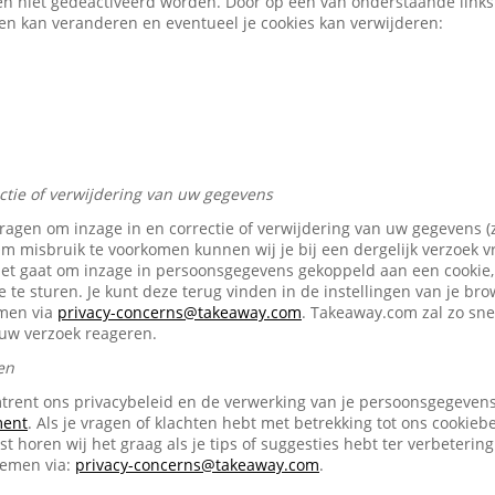
en niet gedeactiveerd worden. Door op een van onderstaande links t
gen kan veranderen en eventueel je cookies kan verwijderen:
ectie of verwijdering van uw gegevens
vragen om inzage in en correctie of verwijdering van uw gegevens (
Om misbruik te voorkomen kunnen wij je bij een dergelijk verzoek 
het gaat om inzage in persoonsgegevens gekoppeld aan een cookie, 
e te sturen. Je kunt deze terug vinden in de instellingen van je br
emen via
privacy-concerns@takeaway.com
. Takeaway.com zal zo snel
ouw verzoek reageren.
en
trent ons privacybeleid en de verwerking van je persoonsgegevens 
ment
. Als je vragen of klachten hebt met betrekking tot ons cookiebe
t horen wij het graag als je tips of suggesties hebt ter verbetering
nemen via:
privacy-concerns@takeaway.com
.