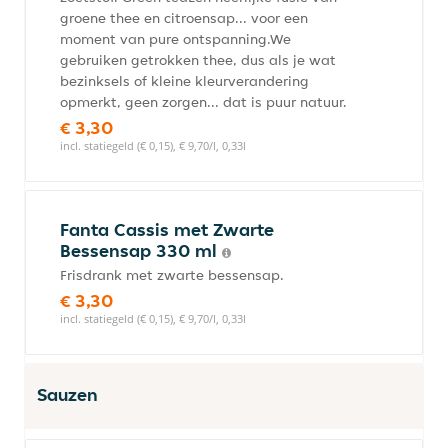
groene thee en citroensap... voor een
moment van pure ontspanning.We
gebruiken getrokken thee, dus als je wat
bezinksels of kleine kleurverandering
opmerkt, geen zorgen... dat is puur natuur.
€ 3,30
incl. statiegeld (€ 0,15), € 9,70/l, 0,33l
Fanta Cassis met Zwarte
Bessensap 330 ml
Frisdrank met zwarte bessensap.
€ 3,30
incl. statiegeld (€ 0,15), € 9,70/l, 0,33l
Sauzen