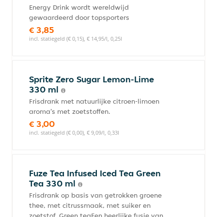
Energy Drink wordt wereldwijd
gewaardeerd door topsporters
€ 3,85
incl. statiegeld (€ 0,15), € 14,95/l, 0,25l
Sprite Zero Sugar Lemon-Lime
330 ml
Frisdrank met natuurlijke citroen-limoen
aroma's met zoetstoffen.
€ 3,00
incl. statiegeld (€ 0,00), € 9,09/l, 0,33l
Fuze Tea Infused Iced Tea Green
Tea 330 ml
Frisdrank op basis van getrokken groene
thee, met citrussmaak, met suiker en
zoetstof. Green teaEen heerlijke fusie van